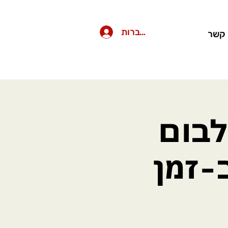
להתחברות
 קשר
לבום
-זמן