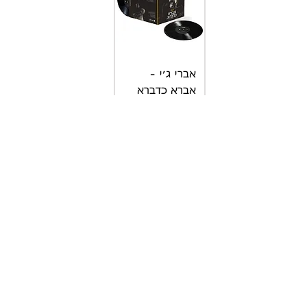
אברי ג׳י -
אברא כדברא
(תקליט ויניל
כפול)
מחיר
הוספה לסל
פלא רקורדז היא חברת תקליטים
עצמאית ובית להיפ הופ מקומי שבא
ליצור שינוי חברתי ולבנות קהילה
תרבותית חזקה.