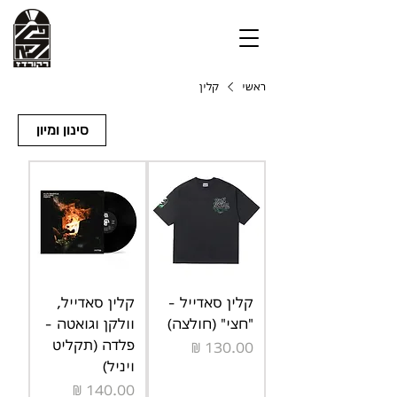
ראשי
קלין
סינון ומיון
קלין סאדייל -
קלין סאדייל,
"חצי" (חולצה)
וולקן וגואטה -
פלדה (תקליט
מחיר
ויניל)
מחיר